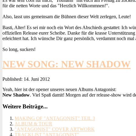
Es war sehr cool für mich, "Totmann" mit euch am Freitag zu zocke
für die netten Worte und das "Herzlich Willkommnen!".
Also, lasst uns gemeinsam die Bühnen dieser Welt zerlegen, Leute!
Basti, Alter! Es sei mir noch ein Wort des Abschieds gestattet: Ich
offiziellen Release eurer Scheibe. Danke für die krasse Unterstütz
erleichtert hat. Ich wünsche Dir ganz persönlich, verdammt noch mal 
So long, suckers!
NEW SONG: NEW SHADOW
Published:
14. Juni 2012
Yeah, hier ist der opener unseres neuen Albums Antagonist:
New Shadow
. Viel Spaß damit! Morgen auf der release-show wird de
Weitere Beiträge...
MAKING OF "ANTAGONIST" TEIL 3
ALBUM & TOUR
"ANTAGONIST" COVER ARTWORK
TRACKLIST "ANTAGONIST"