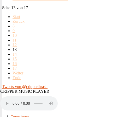
Seite 13 von 17
Start
Zurück
8
9
10
11
12
13
14
15
16
17
Weiter
Ende
Tweets von @cripperthrash
CRIPPER MUSIC PLAYER
Tourniquet