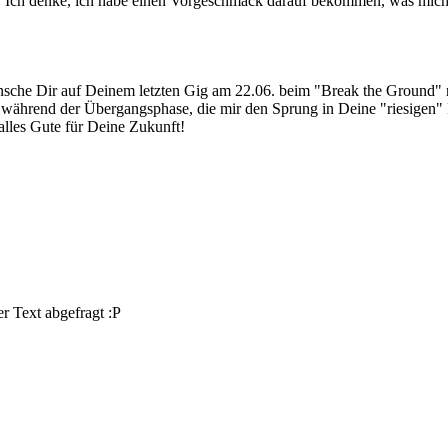
n. Ich denke, ich habe einen Vorgeschmack darauf bekommen, was mich
 wünsche Dir auf Deinem letzten Gig am 22.06. beim "Break the Ground
ung während der Übergangsphase, die mir den Sprung in Deine "riesigen
alles Gute für Deine Zukunft!
r Text abgefragt :P