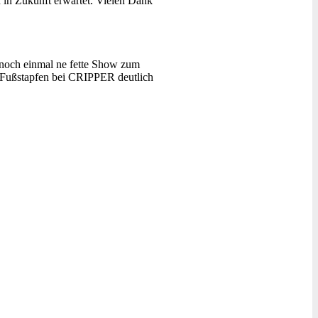
 in Zukunft erwartet. Vielen Dank
" noch einmal ne fette Show zum
" Fußstapfen bei CRIPPER deutlich