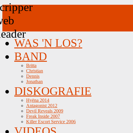
WAS 'N LOS?
BAND
Britta
Christian
Dennis
Jonathan
DISKOGRAFIE
Hyëna 2014
Antagonist 2012
Devil Reveals 2009
Freak Inside 2007
Killer Escort Service 2006
VIDEOS